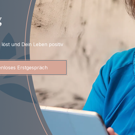
g
löst und Dein Leben positiv
enloses Erstgespräch