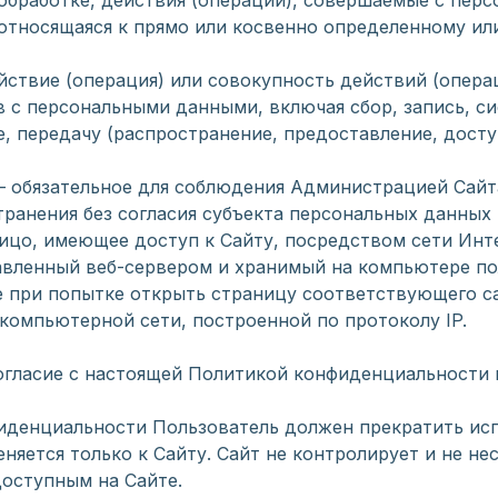
обработке, действия (операции), совершаемые с пер
 относящаяся к прямо или косвенно определенному ил
ействие (операция) или совокупность действий (опер
в с персональными данными, включая сбор, запись, с
е, передачу (распространение, предоставление, досту
 — обязательное для соблюдения Администрацией Сай
ранения без согласия субъекта персональных данных 
– лицо, имеющее доступ к Сайту, посредством сети Ин
равленный веб-сервером и хранимый на компьютере по
е при попытке открыть страницу соответствующего са
в компьютерной сети, построенной по протоколу IP.
согласие с настоящей Политикой конфиденциальности
нфиденциальности Пользователь должен прекратить ис
яется только к Сайту. Сайт не контролирует и не нес
доступным на Сайте.