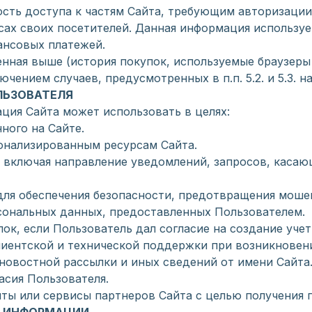
ость доступа к частям Сайта, требующим авторизации
ресах своих посетителей. Данная информация использу
ансовых платежей.
енная выше (история покупок, используемые браузеры
чением случаев, предусмотренных в п.п. 5.2. и 5.3.
ЛЬЗОВАТЕЛЯ
ция Сайта может использовать в целях:
ного на Сайте.
сонализированным ресурсам Сайта.
и, включая направление уведомлений, запросов, касаю
 для обеспечения безопасности, предотвращения моше
рсональных данных, предоставленных Пользователем.
пок, если Пользователь дал согласие на создание учет
лиентской и технической поддержки при возникновен
, новостной рассылки и иных сведений от имени Сайта
асия Пользователя.
йты или сервисы партнеров Сайта с целью получения п